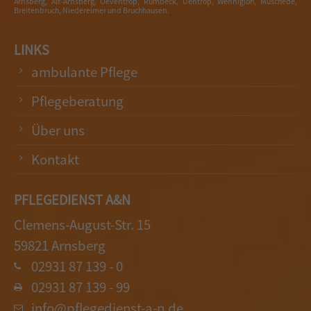
Arnsberg, Alt-Arnsberg, Oeventrop, Rumbeck, Uentrop, Wennigloh, Müschede,
Breitenbruch, Niedereimer und Bruchhausen.
LINKS
ambulante Pflege
Pflegeberatung
Über uns
Kontakt
PFLEGEDIENST A&N
Clemens-August-Str. 15
59821 Arnsberg
02931 87 139 - 0
02931 87 139 - 99
info@pflegedienst-a-n.de