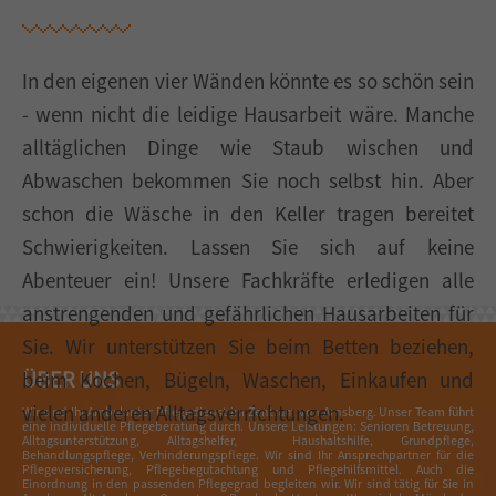
In den eigenen vier Wänden könnte es so schön sein
- wenn nicht die leidige Hausarbeit wäre. Manche
alltäglichen Dinge wie Staub wischen und
Abwaschen bekommen Sie noch selbst hin. Aber
schon die Wäsche in den Keller tragen bereitet
Schwierigkeiten. Lassen Sie sich auf keine
Abenteuer ein! Unsere Fachkräfte erledigen alle
anstrengenden und gefährlichen Hausarbeiten für
Sie. Wir unterstützen Sie beim Betten beziehen,
ÜBER UNS
beim Kochen, Bügeln, Waschen, Einkaufen und
vielen anderen Alltagsverrichtungen.
Wir sind Ihr Ambulanter Pflegedienst im Zentrum von Arnsberg. Unser Team führt
eine individuelle Pflegeberatung durch. Unsere Leistungen: Senioren Betreuung,
Alltagsunterstützung, Alltagshelfer, Haushaltshilfe, Grundpflege,
Behandlungspflege, Verhinderungspflege. Wir sind Ihr Ansprechpartner für die
Pflegeversicherung, Pflegebegutachtung und Pflegehilfsmittel. Auch die
Einordnung in den passenden Pflegegrad begleiten wir. Wir sind tätig für Sie in