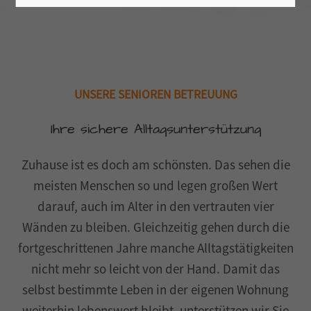
UNSERE SENIOREN BETREUUNG
Ihre sichere Alltagsunterstützung
Zuhause ist es doch am schönsten. Das sehen die
meisten Menschen so und legen großen Wert
darauf, auch im Alter in den vertrauten vier
Wänden zu bleiben. Gleichzeitig gehen durch die
fortgeschrittenen Jahre manche Alltagstätigkeiten
nicht mehr so leicht von der Hand. Damit das
selbst bestimmte Leben in der eigenen Wohnung
weiterhin lebenswert bleibt, unterstützen wir Sie