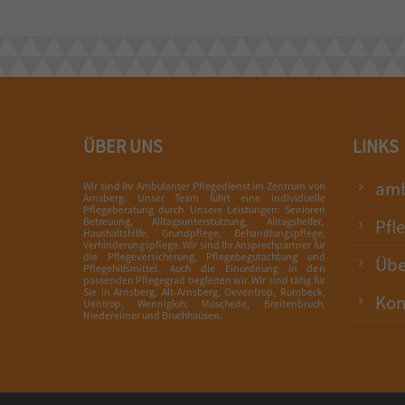
ÜBER UNS
LINKS
amb
Wir sind Ihr Ambulanter Pflegedienst im Zentrum von
Arnsberg. Unser Team führt eine individuelle
Pflegeberatung durch. Unsere Leistungen: Senioren
Pfl
Betreuung, Alltagsunterstützung, Alltagshelfer,
Haushaltshilfe, Grundpflege, Behandlungspflege,
Verhinderungspflege. Wir sind Ihr Ansprechpartner für
die Pflegeversicherung, Pflegebegutachtung und
Übe
Pflegehilfsmittel. Auch die Einordnung in den
passenden Pflegegrad begleiten wir. Wir sind tätig für
Sie in Arnsberg, Alt-Arnsberg, Oeventrop, Rumbeck,
Kon
Uentrop, Wennigloh, Müschede, Breitenbruch,
Niedereimer und Bruchhausen.