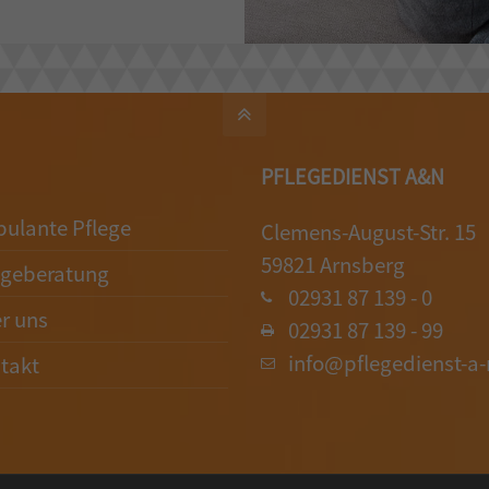
PFLEGEDIENST A&N
ulante Pflege
Clemens-August-Str. 15
59821 Arnsberg
egeberatung
02931 87 139 - 0
r uns
02931 87 139 - 99
info@pflegedienst-a-
takt